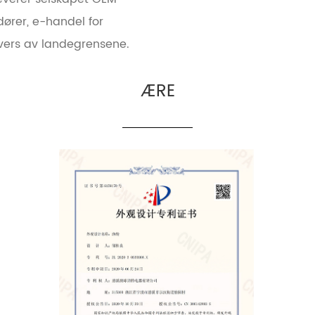
dører, e-handel for
tvers av landegrensene.
ÆRE