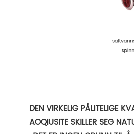
saltvannsfiske kombisett med
3 Utskrift 
spinnestang og snelle
DEN VIRKELIG PÅLITELIGE KVA
AOQIUSITE SKILLER SEG NAT