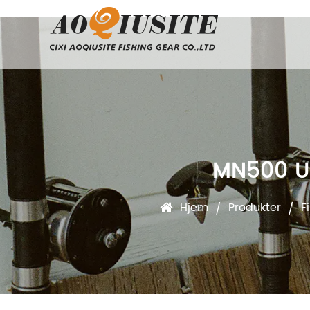
MN500 U
Hjem
Produkter
F
/
/