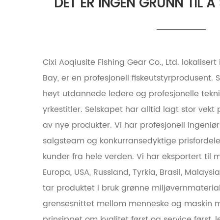
DET ER INGEN GRUNN TIL Å
Cixi Aoqiusite Fishing Gear Co., Ltd. lokalise
Bay, er en profesjonell fiskeutstyrprodusent.
høyt utdannede ledere og profesjonelle tekn
yrkestitler. Selskapet har alltid lagt stor vekt
av nye produkter. Vi har profesjonell ingeniørs
salgsteam og konkurransedyktige prisfordeler,
kunder fra hele verden. Vi har eksportert til 
Europa, USA, Russland, Tyrkia, Brasil, Malays
tar produktet i bruk grønne miljøvernmaterial
grensesnittet mellom menneske og maskin me
prinsippet om kvalitet først og service først,