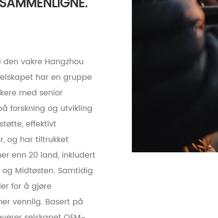
 SAMMENLIGNE.
rt i den vakre Hangzhou
 Selskapet har en gruppe
ikere med senior
 på forskning og utvikling
tøtte, effektivt
 og har tiltrukket
mer enn 20 land, inkludert
ia og Midtøsten. Samtidig
er for å gjøre
r vennlig. Basert på
 leverer selskapet OEM-