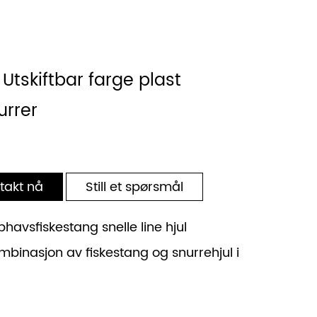
tskiftbar farge plast
urrer
takt nå
Still et spørsmål
avsfiskestang snelle line hjul
inasjon av fiskestang og snurrehjul i