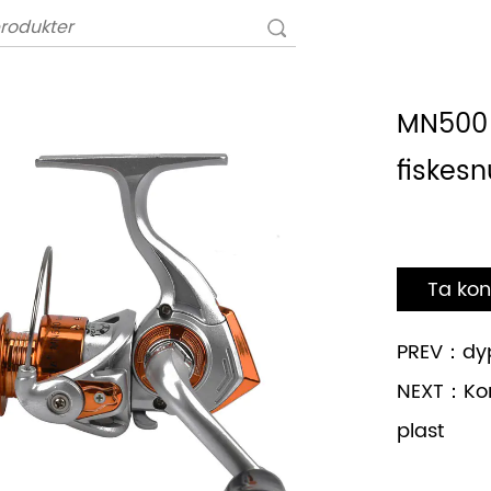
MN500 U
fiskesn
Ta kon
PREV：dyph
NEXT：Komb
plast