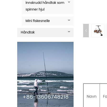
Innskrudd håndtak som
spinner hjul
Mini fiskesnelle
Håndtak
+86-13606748218
Navn
F