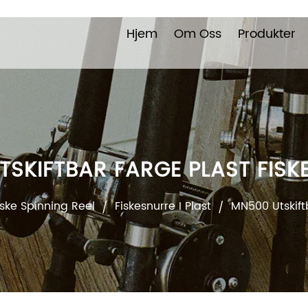
Hjem
Om Oss
Produkter
TSKIFTBAR FARGE PLAST FISK
iske Spinning Reel
Fiskesnurre I Plast
MN500 Utskift
/
/