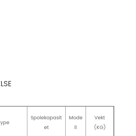
LSE
Spolekapasit
Mode
Vekt
Type
et
ll
(KG)