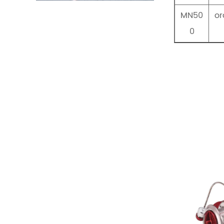
MN50
or
0