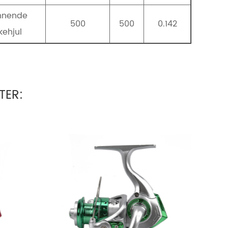
nnende
500
500
0.142
skehjul
TER: