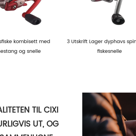
Lager dyphavs spinnende
5.2:1 plast saltvann spin
fiskesnelle
fiskesnelle
LITETEN TIL CIXI
URLIGVIS UT, OG