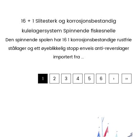
16 + 1 Slitesterk og korrosjonsbestandig
kulelagersystem Spinnende fiskesnelle
Den spinnende spolen har 16 1 korrosjonsbestandige rustfrie
stållager og ett øyeblikkelig stopp enveis anti-reverslager
importert fra ...
1
2
3
4
5
6
›
››