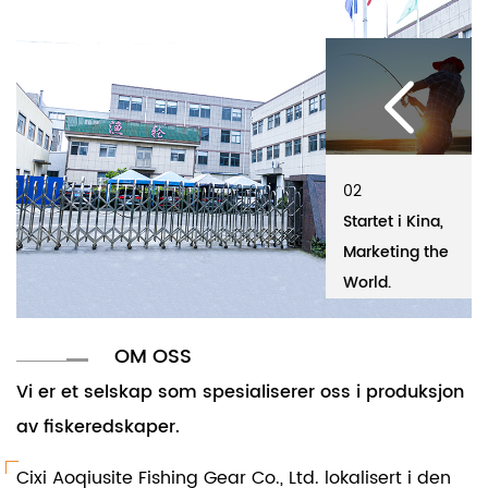
02
01
02
01
Startet i Kina,
Cixi Aoqiusite
Startet i Kina,
Cixi Aoqiusi
Marketing the
Fishing Gear Co.,
Marketing the
Fishing Gear
World.
Ltd.
World.
Ltd.
OM OSS
Vi er et selskap som spesialiserer oss i produksjon
av fiskeredskaper.
Cixi Aoqiusite Fishing Gear Co., Ltd. lokalisert i den