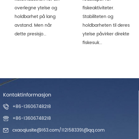
overlegne ytelse og
fiskeaktiviteter.
holdbarhet på lang
Stabiliteten og
avstand. Men når
holdbarheten til deres
dette presisjo...
ytelse påvirker direkte
fiskesuk...
Kontaktinformasjon
+86-13606748218
+86-13606748218
cxaoqiusite@163.com
/
1121583391@qq.com