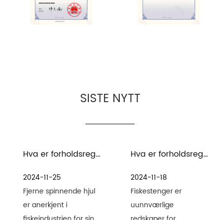
SISTE NYTT
Hva er forholdsreglene for vedlikehold og stell av fjerne spinnende sneller i sjøvannsmiljø
Hva er forholdsregler for vedlikehold av fiskeredskaper og fiskestenger
2024-11-25
2024-11-18
Fjerne spinnende hjul
Fiskestenger er
er anerkjent i
uunnværlige
fiskeindustrien for sin
redskaper for