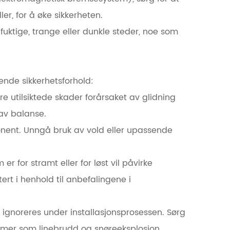
er, for å øke sikkerheten.
 fuktige, trange eller dunkle steder, noe som
nde sikkerhetsforhold:
ndre utilsiktede skader forårsaket av glidning
 av balanse.
mponent. Unngå bruk av vold eller upassende
for stramt eller for løst vil påvirke
rt i henhold til anbefalingene i
 ignoreres under installasjonsprosessen. Sørg
lemer som linebrudd og snøreeksplosjon