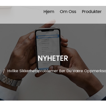
Hjem
Om Oss
Produkter
NYHETER
r
Hvilke Sikkerhetsproblemer Bør Du Være Oppmerkso
/