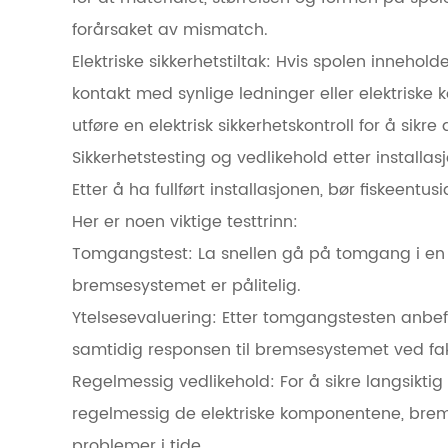
forårsaket av mismatch.
Elektriske sikkerhetstiltak: Hvis spolen inneho
kontakt med synlige ledninger eller elektriske ko
utføre en elektrisk sikkerhetskontroll for å sikr
Sikkerhetstesting og vedlikehold etter installas
Etter å ha fullført installasjonen, bør fiskeentus
Her er noen viktige testtrinn:
Tomgangstest: La snellen gå på tomgang i en p
bremsesystemet er pålitelig.
Ytelsesevaluering: Etter tomgangstesten anbefa
samtidig responsen til bremsesystemet ved fakti
Regelmessig vedlikehold: For å sikre langsiktig 
regelmessig de elektriske komponentene, brem
problemer i tide.