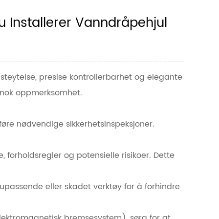
Installerer Vanndråpehjul
asteytelse, presise kontrollerbarhet og elegante
s nok oppmerksomhet.
mføre nødvendige sikkerhetsinspeksjoner.
 forholdsregler og potensielle risikoer. Dette
upassende eller skadet verktøy for å forhindre
elektromagnetisk bremsesystem), sørg for at