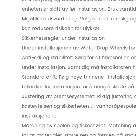
enheten er slått av før installasjon. Bruk samt
Miljøtilstandsvurdering: Velg et rent, romslig o
kan redusere risikoen for ulykker.
Sikkerhetsregler under installasjon
Under installasjonen av Water Drop Wheels bø
Anti-skli og stabilitet: Sørg for at fiskesnellen 
under installasjon. Samtidig må installatøren h
Standard drift: Følg nøye trinnene i installasj
teknikker for installasjon for å unngå skade p
Justering av bremsesystemet: Riktig justering 
kasteytelsen og sikkerheten til vanndråpespole
instruksjonene.
Matching av spolen og fiskesnøret: Matching av
for at materialet, størrelsen og formen på sp