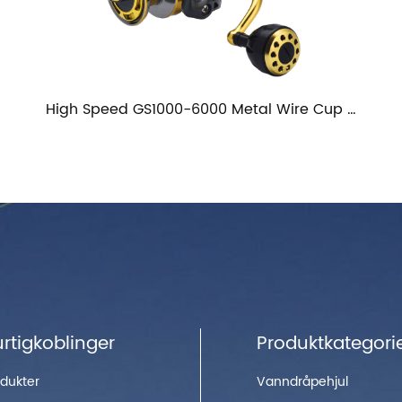
High Speed ​​GS1000-6000 Metal Wire Cup Fiske Spinning Reel
rtigkoblinger
Produktkategori
dukter
Vanndråpehjul