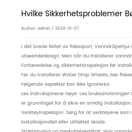
Hvilke Sikkerhetsproblemer 
Author: admin / 2024-10-07
I det brede feltet av fiskesport,
Vanndråpehjul
utseendedesign. Men når du installerer vannd
Forberedelse og sikkerhetsinspeksjon før instal
Før du installerer Water Drop Wheels, bør fiske
Følgende aspekter kan ikke ignoreres:
Les instruksjonene nøye: Les bruksanvisningen ti
er grunnlaget for å sikre en smidig installasjon.
Verktøyinspeksjon: Sørg for at verktøyene som 
installasjonsfeil eller utilsiktet skade.
Strømstyring og beskyttelsestiltak: Hvis vann