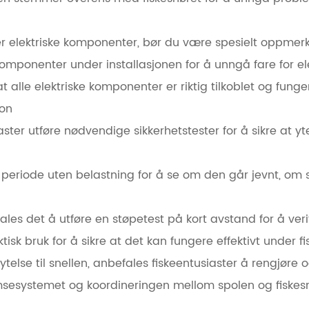
lder elektriske komponenter, bør du være spesielt oppmer
mponenter under installasjonen for å unngå fare for elektri
e at alle elektriske komponenter er riktig tilkoblet og fung
jon
iaster utføre nødvendige sikkerhetstester for å sikre at ytel
eriode uten belastning for å se om den går jevnt, om s
les det å utføre en støpetest på kort avstand for å veri
sk bruk for å sikre at det kan fungere effektivt under fi
ytelse til snellen, anbefales fiskeentusiaster å rengjøre 
sesystemet og koordineringen mellom spolen og fiskesn