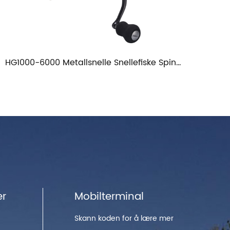
HG1000-6000 Metallsnelle Snellefiske Spinne Snelle Saltvannssnelle Fiskesneller
5.1:1 Langdistansespole Metall fiskesnelle
er
Mobilterminal
Skann koden for å lære mer