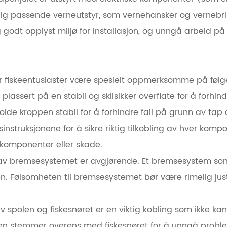
idig passende verneutstyr, som vernehansker og vernebrill
g godt opplyst miljø for installasjon, og unngå arbeid på
r fiskeentusiaster være spesielt oppmerksomme på følge
er plassert på en stabil og sklisikker overflate for å forhi
olde kroppen stabil for å forhindre fall på grunn av tap
onsinstruksjonene for å sikre riktig tilkobling av hver ko
å komponenter eller skade.
av bremsesystemet er avgjørende. Et bremsesystem som er 
n. Følsomheten til bremsesystemet bør være rimelig juste
 spolen og fiskesnøret er en viktig kobling som ikke kan
olen stemmer overens med fiskesnøret for å unngå prob