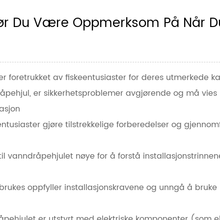
Bør Du Være Oppmerksom På Når Du 
er foretrukket av fiskeentusiaster for deres utmerkede k
råpehjul, er sikkerhetsproblemer avgjørende og må vie
lasjon
entusiaster gjøre tilstrekkelige forberedelser og gjenno
l vanndråpehjulet nøye for å forstå installasjonstrinnene,
brukes oppfyller installasjonskravene og unngå å bruke 
dråpehjulet er utstyrt med elektriske komponenter (som 