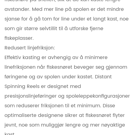
avstander. Med mer line på spolen er det mindre
sjanse for å gå tom for line under et langt kast, noe
som gir større selvtillit til å utforske fjerne
fiskeplasser.
Redusert linjefriksjon:
Effektiv kasting er avhengig av å minimere
linefriksjonen når fiskesnøret beveger seg gjennom
føringene og av spolen under kastet. Distant
Spinning Reels er designet med
presisjonslinjeføringer og spoleleppekonfigurasjoner
som reduserer friksjonen til et minimum. Disse
optimaliserte designene sikrer at fiskesnøret flyter
jevnt, noe som muliggjør lengre og mer nøyaktige
kast.