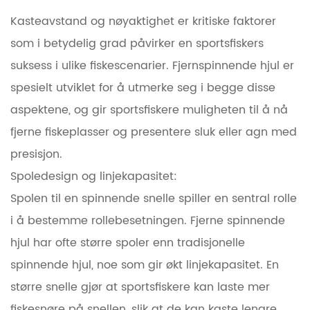
Kasteavstand og nøyaktighet er kritiske faktorer
som i betydelig grad påvirker en sportsfiskers
suksess i ulike fiskescenarier. Fjernspinnende hjul er
spesielt utviklet for å utmerke seg i begge disse
aspektene, og gir sportsfiskere muligheten til å nå
fjerne fiskeplasser og presentere sluk eller agn med
presisjon.
Spoledesign og linjekapasitet:
Spolen til en
spinnende snelle
spiller en sentral rolle
i å bestemme rollebesetningen. Fjerne spinnende
hjul har ofte større spoler enn tradisjonelle
spinnende hjul, noe som gir økt linjekapasitet. En
større snelle gjør at sportsfiskere kan laste mer
fiskesnøre på snellen, slik at de kan kaste lengre