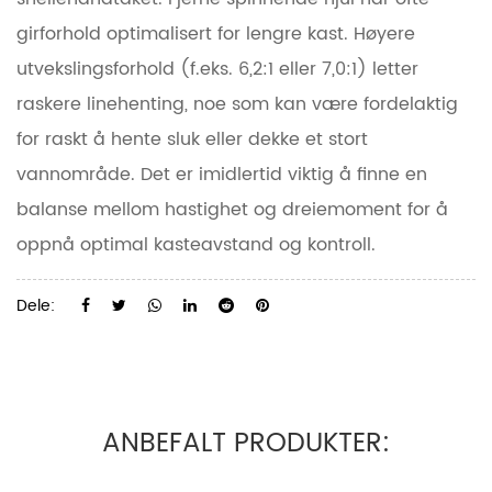
girforhold optimalisert for lengre kast. Høyere
utvekslingsforhold (f.eks. 6,2:1 eller 7,0:1) letter
raskere linehenting, noe som kan være fordelaktig
for raskt å hente sluk eller dekke et stort
vannområde. Det er imidlertid viktig å finne en
balanse mellom hastighet og dreiemoment for å
oppnå optimal kasteavstand og kontroll.
Dele:
ANBEFALT PRODUKTER: