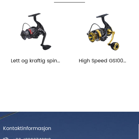
Lett og kraftig spinnende fiskesnelle
High Speed ​​GS1000-6000 Metal Wire Cup Fiske Spinning Reel
Kontaktinformasjon